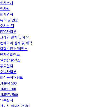
회사소개
인사말
회사연혁
특허 및 인증
오시는 길
EPC사업부
크레인 설계 및 제작
컨베이어 설계 및 제작
화력발전소/제철소
원자력발전소
열병합 발전소
주요실적
소방사업부
회전용적형펌프
JMPM 500
JMPB 500
JMPEV 500
납품실적
전기차 화재진압장비