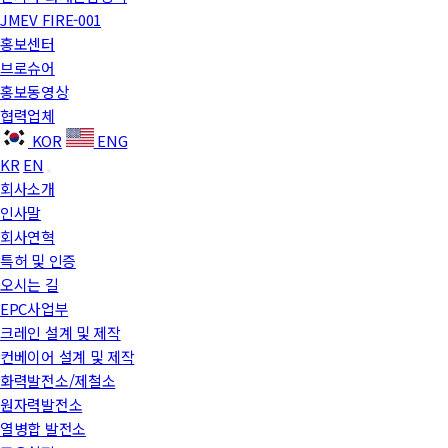
JMEV FIRE-001
홍보센터
브로슈어
홍보동영상
협력업체
KOR
ENG
KR
EN
회사소개
인사말
회사연혁
특허 및 인증
오시는 길
EPC사업부
크레인 설계 및 제작
컨베이어 설계 및 제작
화력발전소/제철소
원자력발전소
열병합 발전소