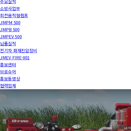
주요실적
소방사업부
회전용적형펌프
JMPM 500
JMPB 500
JMPEV 500
납품실적
전기차 화재진압장비
JMEV FIRE-001
홍보센터
브로슈어
홍보동영상
협력업체